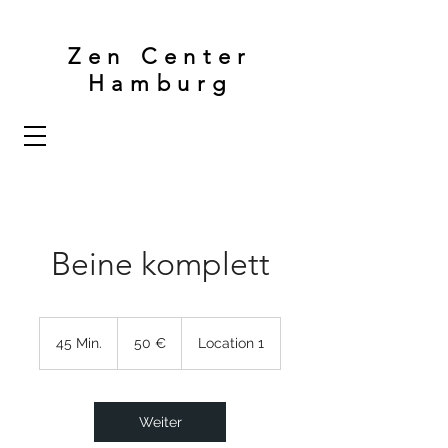
Zen Center
Hamburg
Beine komplett
50
Euro
45 Min.
4
50 €
Location 1
5
M
i
n
Weiter
.