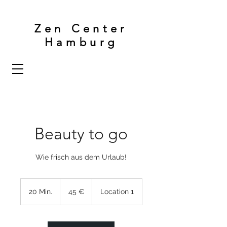
Zen Center
Hamburg
Beauty to go
Wie frisch aus dem Urlaub!
45
Euro
20 Min.
2
45 €
Location 1
0
M
i