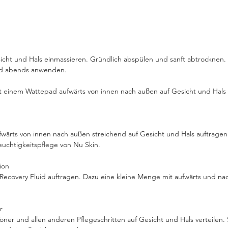
gepfl
starte
- Cre
- pH 
sicht und Hals einmassieren. Gründlich abspülen und sanft abtrocknen
- Cell
nd abends anwenden.
- Moi
Protec
 einem Wattepad aufwärts von innen nach außen auf Gesicht und Hals 
- Moi
Moist
wärts von innen nach außen streichend auf Gesicht und Hals auftragen
euchtigkeitspflege von Nu Skin.
ion
Recovery Fluid auftragen. Dazu eine kleine Menge mit aufwärts und 
r
er und allen anderen Pflegeschritten auf Gesicht und Hals verteilen.