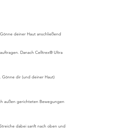
egter Haut in den Tag
n. Es enthält:
amy Cleansing Lotion
Balance Toner
. Gönne deiner Haut anschließend
trex Ultra Recovery Fluid
sture Restore Day
tive Lotion
auftragen. Danach Celltrex® Ultra
sture Restore Intense
uriser
. Gönne dir (und deiner Haut)
nach außen gerichteten Bewegungen
 Streiche dabei sanft nach oben und